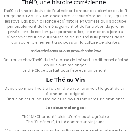
Thé19, une histoire corrézienne...
Thé19 est une initiative de Paul Velner. L’amour des plantes est le fil
rouge de sa vie. En 2005, ancien professeur d’horticulture, il quitte
les Pays-Bas pour la France et s'installe en Corrèze ou il s’occupe
principalement de l'aménagement et de l’entretien de jardins
privés. Lors de ses longues promenades, il ne manque jamais
d'observer tout ce qui pousse et fleurit. Thé 19 lui permet de se
consacrer pleinement à sa passion, la culture de plantes.
Thé cultivé sans aucun produit chimique
On trouve chez Thé19 du thé a base de thé vert traditionnel décliné
en plusieurs melanges.
Le thé Glacé parfait pour l'été et maintenant :
Le Thé au Vin
Depuis six mois, Thé19 a fait un thé avec l'arôme et le goût du vin,
étonnant et original.
L'infusion est a l'eau froide et se boit a temperature ambiante.
Les deux melanges :
Thé "St-Chamant", plein d'arômes et agréable
Thé "Supérieur", fruité comme un vin jeune
Vous pouvez en commander en ligne
sur notre site internet
ou