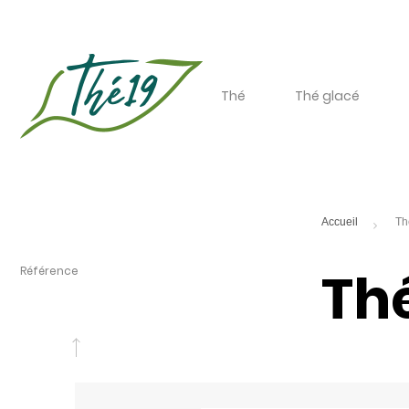
Thé
Thé glacé
Th
Référence