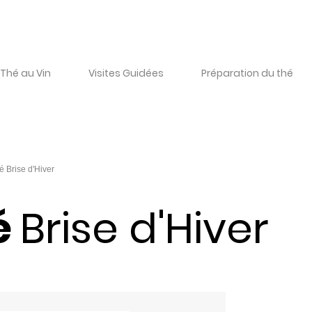
Thé au Vin
Visites Guidées
Préparation du thé
é
Brise d'Hiver