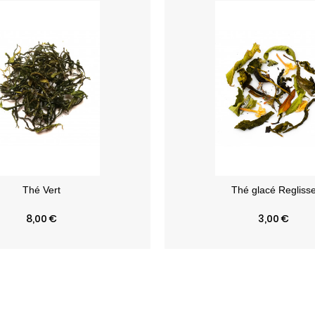
Prix
Prix
8,00 €
3,00 €